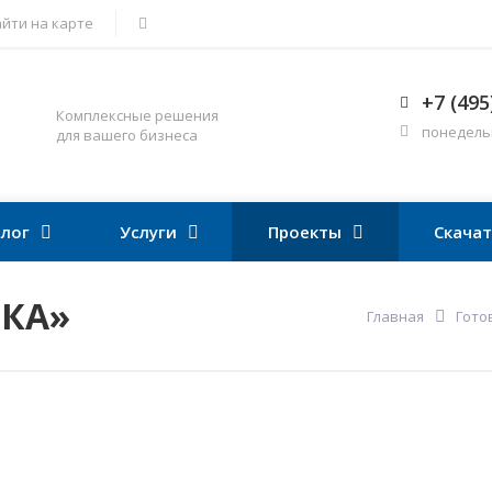
йти на карте
+7 (495
Комплексные решения
понедельни
для вашего бизнеса
лог
Услуги
Проекты
Скача
КА»
Главная
Гото